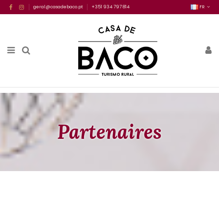
geral@casadebaco.pt
+351 934 797 814
FR
Partenaires