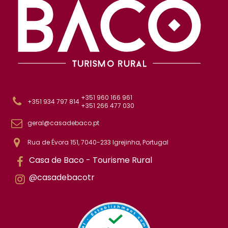
+351 960 166 961
+351 934 797 814
+351 266 477 030
geral@casadebaco.pt
Rua de Évora 151, 7040-233 Igrejinha, Portugal
Casa de Baco - Tourisme Rural
@casadebacotr