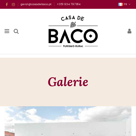
geral@casadebaco.pt
+351 934 797 814
FR
Galerie