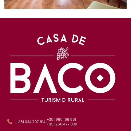
+351 960 166 961
+351 934 797 814
+351 266 477 030