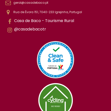
geral@casadebaco.pt
Rua de Évora 151, 7040-233 Igrejinha, Portugal
Casa de Baco - Tourisme Rural
@casadebacotr